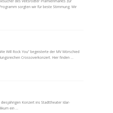
 Besucher des Veitsrodter Prämienmarkts zur
 Programm sorgten wir für beste Stimmung. Wir
 „We Will Rock You“ begeisterte der MV Mörschied
ungsreichen Crossoverkonzert. Hier finden …
diesjährigen Konzert ins Stadttheater Idar-
likum ein …